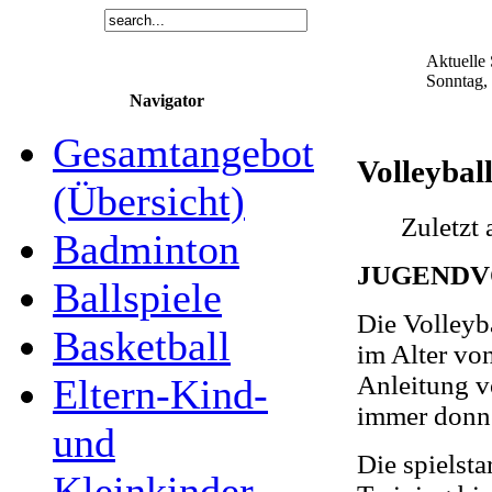
Aktuelle 
Sonntag,
Navigator
Gesamtangebot
Volleybal
(Übersicht)
Zuletzt
Badminton
JUGENDV
Ballspiele
Die Volley
Basketball
im Alter von
Anleitung 
Eltern-Kind-
immer donne
und
Die spielst
Kleinkinder-