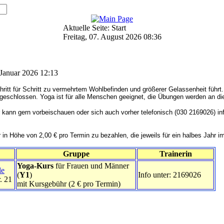
Aktuelle Seite:
Start
Freitag, 07. August 2026 08:36
. Januar 2026 12:13
hritt für Schritt zu vermehrtem Wohlbefinden und größerer Gelassenheit führ
ngeschlossen. Yoga ist für alle Menschen geeignet, die Übungen werden an d
r kann
gern vorbeischauen oder sich
auch vorher telefonisch (030 2169026) in
 in Höhe von 2,00 € pro Termin zu bezahlen, die jeweils für ein halbes Jahr i
Gruppe
Trainerin
Yoga-Kurs
für Frauen und Männer
le
(
Y1
)
Info unter: 2169026
. 21
mit Kursgebühr (2 € pro Termin)