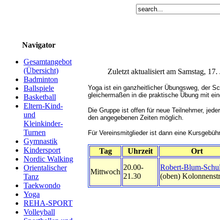
Navigator
Gesamtangebot
(Übersicht)
Zuletzt aktualisiert am Samstag, 17
Badminton
Ballspiele
Yoga ist ein ganzheitlicher Übungsweg, der Sc
gleichermaßen in die praktische Übung mit ei
Basketball
Eltern-Kind-
Die Gruppe ist offen für neue Teilnehmer, jede
und
den angegebenen Zeiten möglich.
Kleinkinder-
Turnen
Für Vereinsmitglieder ist dann eine Kursgebühr
Gymnastik
Kindersport
Tag
Uhrzeit
Ort
Nordic Walking
20.00-
Robert-Blum-Schu
Orientalischer
Mittwoch
21.30
(oben) Kolonnenstr
Tanz
Taekwondo
Yoga
REHA-SPORT
Volleyball